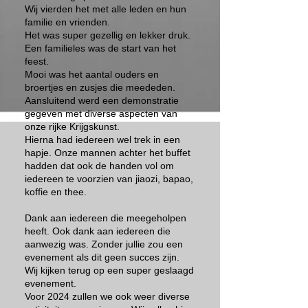
Wij vierden het met alle leden en hun
familie en vrienden.
Het was super gezellig en lekker druk.
Een familieles was de start van het
feest.
Mooi was het aantal ouders en
broertjes en zusjes die meededen.
Aansluitend werd een demonstratie
gegeven met diverse aspecten van
onze rijke Krijgskunst.
Hierna had iedereen wel trek in een
hapje. Onze mannen achter het buffet
hadden dat ook de handen vol om
iedereen te voorzien van jiaozi, bapao,
koffie en thee.
Dank aan iedereen die meegeholpen
heeft. Ook dank aan iedereen die
aanwezig was. Zonder jullie zou een
evenement als dit geen succes zijn.
Wij kijken terug op een super geslaagd
evenement.
Voor 2024 zullen we ook weer diverse