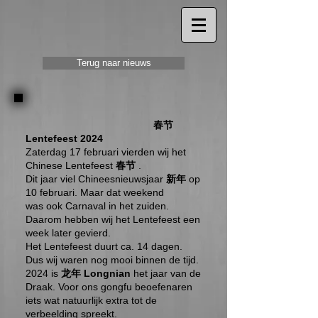
Terug naar nieuws
春节
Lentefeest 2024
Zaterdag 17 februari vierden wij het
Chinese Lentefeest
春节
.
Dit jaar viel Chineesnieuwsjaar
新年
op
10 februari. Maar dat weekend
was ook Carnaval in het zuiden.
Daarom hebben wij het Lentefeest een
week later gevierd.
Het Lentefeest duurt ca. 14 dagen.
Dus wij waren nog mooi binnen de tijd.
2024 is
龙年 Longnian
het jaar van de
Draak. Voor ons gongfu beoefenaren
iets wat natuurlijk extra tot de
verbeelding spreekt.