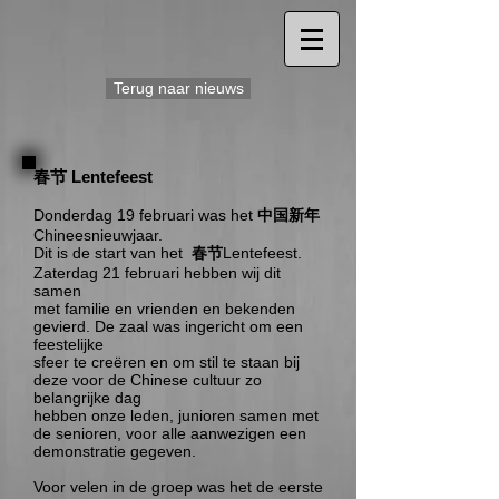
Terug naar nieuws
春节 Lentefeest
Donderdag 19 februari was het
中国新年
Chineesnieuwjaar.
Dit is de start van het
春节
Lentefeest.
Zaterdag 21 februari hebben wij dit
samen
met familie en vrienden en bekenden
gevierd. De zaal was ingericht om een
feestelijke
sfeer te creëren en om stil te staan bij
deze voor de Chinese cultuur zo
belangrijke dag
hebben onze leden, junioren samen met
de senioren, voor alle aanwezigen een
demonstratie gegeven.
Voor velen in de groep was het de eerste