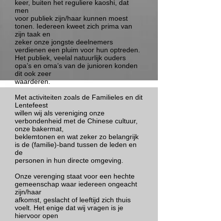
keer, buiten het reguliere kaoshi, dat
men
voor publiek zijn/haar kunnen moest
tonen. Iedereen kweet zich prima van
zijn taak en
zeker onze jongste deelnemers
verdienen een pluim voor hun optreden.
Het publiek, veelal natuurlijk ouders
opa’s en oma’s van de junioren konden
dit ook zeer
waarderen.
Met activiteiten zoals de Familieles en dit
Lentefeest
willen wij als vereniging onze
verbondenheid met de Chinese cultuur,
onze bakermat,
beklemtonen en wat zeker zo belangrijk
is de (familie)-band tussen de leden en
de
personen in hun directe omgeving.
Onze verenging staat voor een hechte
gemeenschap waar iedereen ongeacht
zijn/haar
afkomst, geslacht of leeftijd zich thuis
voelt. Het enige dat wij vragen is je
hiervoor open