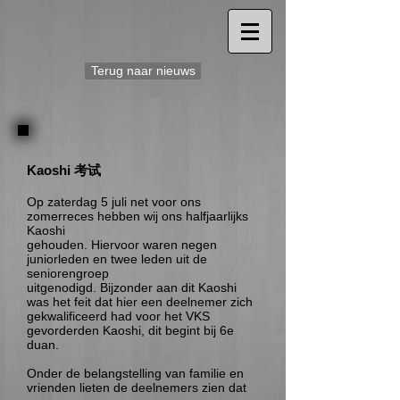
Terug naar nieuws
Kaoshi 考试
Op zaterdag 5 juli net voor ons
zomerreces hebben wij ons halfjaarlijks
Kaoshi
gehouden. Hiervoor waren negen
juniorleden en twee leden uit de
seniorengroep
uitgenodigd. Bijzonder aan dit Kaoshi
was het feit dat hier een deelnemer zich
gekwalificeerd had voor het VKS
gevorderden Kaoshi, dit begint bij 6e
duan.
Onder de belangstelling van familie en
vrienden lieten de deelnemers zien dat