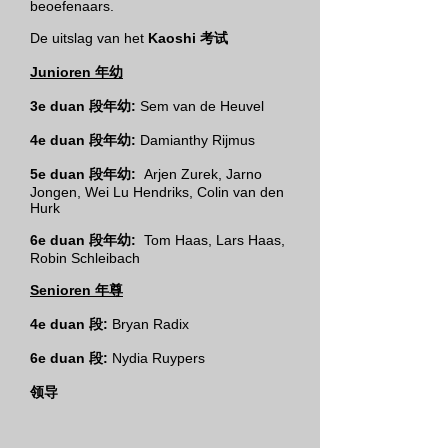
beoefenaars.
De uitslag van het
Kaoshi 考试
Junioren 年幼
3e duan 段年幼:
Sem van de Heuvel
4e duan 段年幼:
Damianthy Rijmus
5e duan 段年幼:
Arjen Zurek, Jarno
Jongen, Wei Lu Hendriks, Colin van den
Hurk
6e duan 段年幼:
Tom Haas, Lars Haas,
Robin Schleibach
Senioren 年尊
4e duan 段:
Bryan Radix
6e duan 段:
Nydia Ruypers
领导