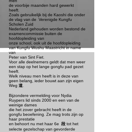
men
de voorbije maanden hard gewerkt
heeft.
Zoals gebruikelijk bij de Kaoshi die onder
de vlag van de Verenigde Kungfu
Scholen Zuid
Nederland gehouden worden bestond de
examencommissie buiten de
hoofdopleiding van
onze school, ook uit de hoofdopleiding
van Kungfu Wushu Maastricht in name
van
Peter van Sint Fiet.
Voor alle deelnemers geldt dat men weer
een stap op het lange gongfu pad gezet
heeft.
Welk niveau men heeft is in deze van
geen belang, ieder bouwt aan zijn eigen
Weg
道
.
Bijzondere vermelding voor Nydia
Ruypers lid sinds 2000 en een van de
weinige dames
die het zover gebracht heeft in de
gongfu beoefening. Ze mag trots zijn op
haar prestatie
en behoort nu met haar 6e
段
tot het
selecte gezelschap van gevorderde