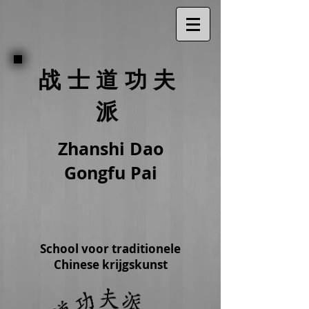
战士道功夫
派
​​ Zhanshi Dao
Gongfu Pai
School voor traditionele
Chinese krijgskunst